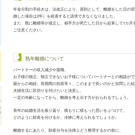
年金分割の手続きは、法改正により、原則として、離婚をした日の翌日
婚した場合は2年）を経過すると請求できなくなりました。
また、既に離婚等が成立し、相手方が死亡した日から起算して1カ月
ご注意ください。
熟年離婚について
パートナーの収入減少や退職、
お子様の独立、独立できないお子様についてパートナーとの相談がで
親からの相続、長期間の別居等々、このままで良いのかと自問した結
夫婦生活に区切りを付けたいと決意し、
一定の年齢になってから、離婚を考え出す方がおられるでしょう。
長年の結婚生活を振り返り、積もりに積もった思いをぶつけて、
どのように財産を分けるか、冷静に考えられるでしょうか。
離婚するにあたり、財産分与を法律上どう整理するかの前に、