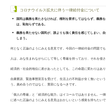
コロナウイルス拡大に伴う一律給付金について
国民は義務を果たさなければ、権利を要求してはならず、義務を
は、恥知らずである。
義務を果たせない国民が、誰よりも強く責任を感じてしまい、自
しまう。
何となく正論のようにみえる意見です。今回の一律給付金の問題でも
人は、みな生まれながらにして等しく尊厳を持っており、それを侵さ
経済的・社会的地位に差があったとしても、この命題に変わりはあり
自粛要請、緊急事態宣言を受けて、生活上の不利益が全く無いという
う。責め合うのではなく、寛容になるべきです。
「個人の尊厳」と「経済的な能力」はイコールではありません。一律
に述べた正論のようにみえる意見はおかしいという感覚を持ちたいで