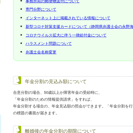
事務所宛の郵便物送付について
専門分野について
インターネット上に掲載されている情報について
新型コロナ対策支援カードについて（静岡県弁護士会の永野
コロナウイルス拡大に伴う一律給付金について
ハラスメント問題について
弁護士会名称変更
年金分割の見込み額について
、
合意分割の場合、50歳以上か障害年金の受給時に、
「年金分割のための情報提供請求」をすれば、
年金分割する場合の、年金見込額の照会ができます。「年金分割を行
の標題の書面が届きます。
離婚後の年金分割の期限について