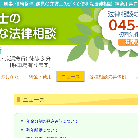
談のしかた
料金・費用
ニュース
各種相談の具体例
ニュース
年金分割の見込み額について
熟年離婚について